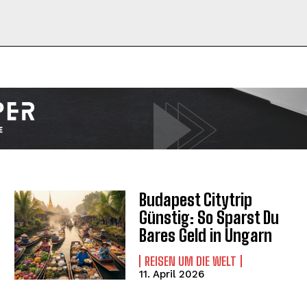
I WANT IN
I've read and accept the
Privacy Policy
.
Budapest Citytrip
Günstig: So Sparst Du
Bares Geld in Ungarn
REISEN UM DIE WELT
11. April 2026