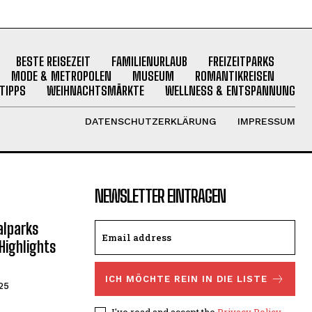
BESTE REISEZEIT
FAMILIENURLAUB
FREIZEITPARKS
MODE & METROPOLEN
MUSEUM
ROMANTIKREISEN
TIPPS
WEIHNACHTSMÄRKTE
WELLNESS & ENTSPANNUNG
DATENSCHUTZERKLÄRUNG
IMPRESSUM
NEWSLETTER EINTRAGEN
alparks
ighlights
ICH MÖCHTE REIN IN DIE LISTE
025
I've read and accept the
Privacy Policy
.