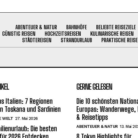
ABENTEUER & NATUR
BAHNHÖFE
BELIEBTE REISEZIELE
GÜNSTIG REISEN
HOCHZEITSREISEN
KULINARISCHE REISEN
STÄDTEREISEN
STRANDURLAUB
PRAKTISCHE REISE
IKEL
GERNE GELESEN
s Italien: 7 Regionen
Die 10 schönsten Nation
on Toskana und Sardinien
Europas: Wanderwege, H
& Reisetipps
E WELT
27. Mai 2026
ABENTEUER & NATUR
13. Mai 2
ilienurlaub: Die besten
 für 2026 Entdecken
8 Tokyo Highlights für