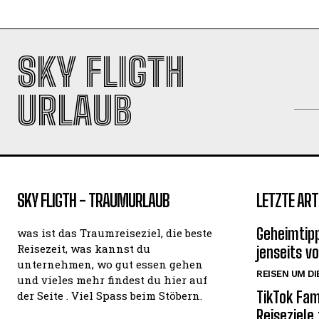
SKY FLIGTH
URLAUB
SKY FLIGTH - TRAUMURLAUB
LETZTE ART
Geheimtipp
was ist das Traumreiseziel, die beste
Reisezeit, was kannst du
jenseits v
unternehmen, wo gut essen gehen
REISEN UM DI
und vieles mehr findest du hier auf
TikTok Fam
der Seite . Viel Spass beim Stöbern.
Reiseziele