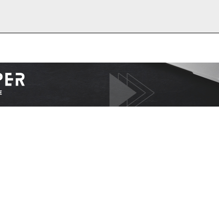
I WANT IN
I've read and accept the
Privacy Policy
.