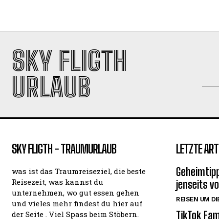
SKY FLIGTH
URLAUB
SKY FLIGTH - TRAUMURLAUB
LETZTE ART
Geheimtipp
was ist das Traumreiseziel, die beste
Reisezeit, was kannst du
jenseits v
unternehmen, wo gut essen gehen
REISEN UM DI
und vieles mehr findest du hier auf
TikTok Fam
der Seite . Viel Spass beim Stöbern.