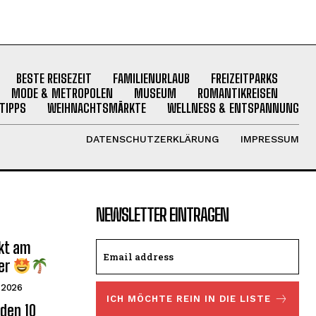
BESTE REISEZEIT
FAMILIENURLAUB
FREIZEITPARKS
MODE & METROPOLEN
MUSEUM
ROMANTIKREISEN
TIPPS
WEIHNACHTSMÄRKTE
WELLNESS & ENTSPANNUNG
DATENSCHUTZERKLÄRUNG
IMPRESSUM
NEWSLETTER EINTRAGEN
ekt am
er
 2026
ICH MÖCHTE REIN IN DIE LISTE
den 10