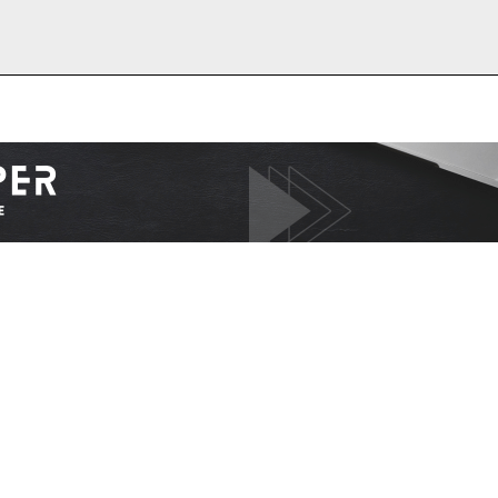
I WANT IN
I've read and accept the
Privacy Policy
.