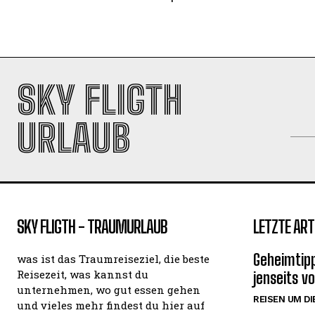
SKY FLIGTH
URLAUB
SKY FLIGTH - TRAUMURLAUB
LETZTE ART
Geheimtipp
was ist das Traumreiseziel, die beste
Reisezeit, was kannst du
jenseits v
unternehmen, wo gut essen gehen
REISEN UM DI
und vieles mehr findest du hier auf