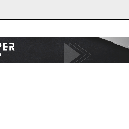
I WANT IN
I've read and accept the
Privacy Policy
.