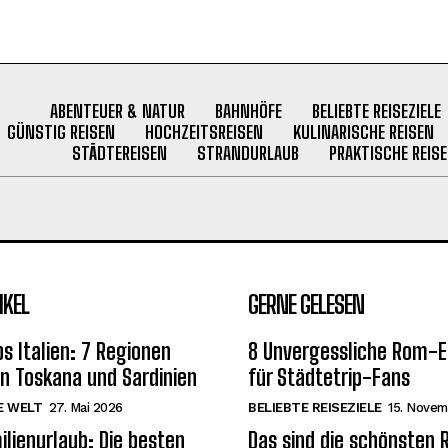
ABENTEUER & NATUR
BAHNHÖFE
BELIEBTE REISEZIELE
GÜNSTIG REISEN
HOCHZEITSREISEN
KULINARISCHE REISEN
STÄDTEREISEN
STRANDURLAUB
PRAKTISCHE REISE
IKEL
GERNE GELESEN
s Italien: 7 Regionen
8 Unvergessliche Rom-E
on Toskana und Sardinien
für Städtetrip-Fans
E WELT
27. Mai 2026
BELIEBTE REISEZIELE
15. Novem
ilienurlaub: Die besten
Das sind die schönsten R