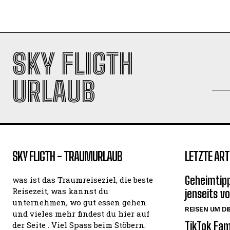
SKY FLIGTH
URLAUB
SKY FLIGTH - TRAUMURLAUB
LETZTE ART
Geheimtipp
was ist das Traumreiseziel, die beste
Reisezeit, was kannst du
jenseits v
unternehmen, wo gut essen gehen
REISEN UM DI
und vieles mehr findest du hier auf
TikTok Fam
der Seite . Viel Spass beim Stöbern.