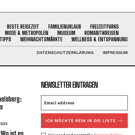
BESTE REISEZEIT
FAMILIENURLAUB
FREIZEITPARKS
MODE & METROPOLEN
MUSEUM
ROMANTIKREISEN
TIPPS
WEIHNACHTSMÄRKTE
WELLNESS & ENTSPANNUNG
DATENSCHUTZERKLÄRUNG
IMPRESSUM
NEWSLETTER EINTRAGEN
elsberg:
es
ICH MÖCHTE REIN IN DIE LISTE
2025
 Wo ist es
I've read and accept the
Privacy Policy
.