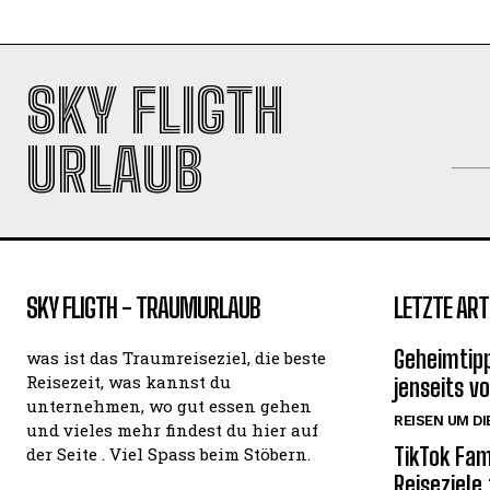
SKY FLIGTH
URLAUB
SKY FLIGTH - TRAUMURLAUB
LETZTE ART
Geheimtipp
was ist das Traumreiseziel, die beste
Reisezeit, was kannst du
jenseits v
unternehmen, wo gut essen gehen
REISEN UM DI
und vieles mehr findest du hier auf
TikTok Fam
der Seite . Viel Spass beim Stöbern.
Reiseziele