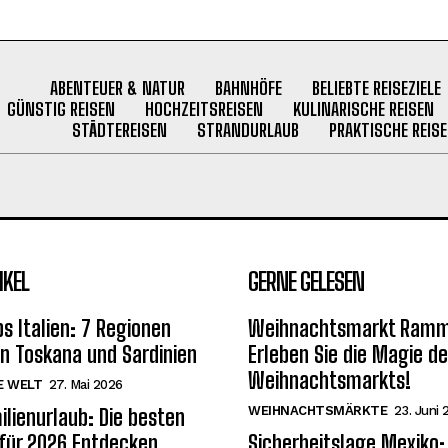
ABENTEUER & NATUR
BAHNHÖFE
BELIEBTE REISEZIELE
GÜNSTIG REISEN
HOCHZEITSREISEN
KULINARISCHE REISEN
STÄDTEREISEN
STRANDURLAUB
PRAKTISCHE REISE
IKEL
GERNE GELESEN
s Italien: 7 Regionen
Weihnachtsmarkt Ramm
on Toskana und Sardinien
Erleben Sie die Magie d
Weihnachtsmarkts!
E WELT
27. Mai 2026
WEIHNACHTSMÄRKTE
23. Juni 
ilienurlaub: Die besten
 für 2026 Entdecken
Sicherheitslage Mexiko: