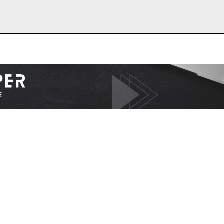
I WANT IN
I've read and accept the
Privacy Policy
.