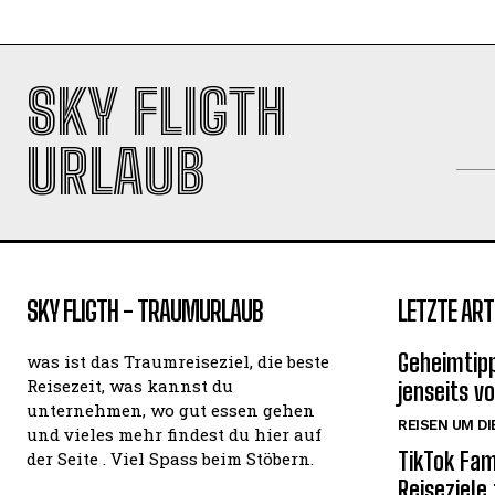
SKY FLIGTH
URLAUB
SKY FLIGTH - TRAUMURLAUB
LETZTE ART
Geheimtipp
was ist das Traumreiseziel, die beste
Reisezeit, was kannst du
jenseits v
unternehmen, wo gut essen gehen
REISEN UM DI
und vieles mehr findest du hier auf
TikTok Fam
der Seite . Viel Spass beim Stöbern.
Reiseziele