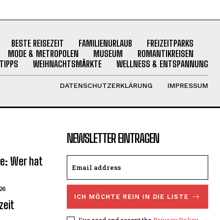
BESTE REISEZEIT
FAMILIENURLAUB
FREIZEITPARKS
MODE & METROPOLEN
MUSEUM
ROMANTIKREISEN
TIPPS
WEIHNACHTSMÄRKTE
WELLNESS & ENTSPANNUNG
DATENSCHUTZERKLÄRUNG
IMPRESSUM
NEWSLETTER EINTRAGEN
te: Wer hat
26
ICH MÖCHTE REIN IN DIE LISTE
zeit
I've read and accept the
Privacy Policy
.