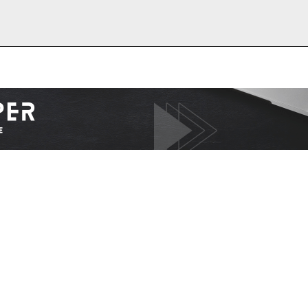
I WANT IN
I've read and accept the
Privacy Policy
.