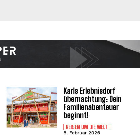
I WANT IN
I've read and accept the
Privacy Policy
.
Karls Erlebnisdorf
übernachtung: Dein
Familienabenteuer
beginnt!
REISEN UM DIE WELT
8. Februar 2026