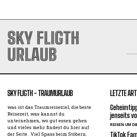
SKY FLIGTH
URLAUB
SKY FLIGTH - TRAUMURLAUB
LETZTE ART
Geheimtipp
was ist das Traumreiseziel, die beste
Reisezeit, was kannst du
jenseits v
unternehmen, wo gut essen gehen
REISEN UM DI
und vieles mehr findest du hier auf
TikTok Fam
der Seite . Viel Spass beim Stöbern.