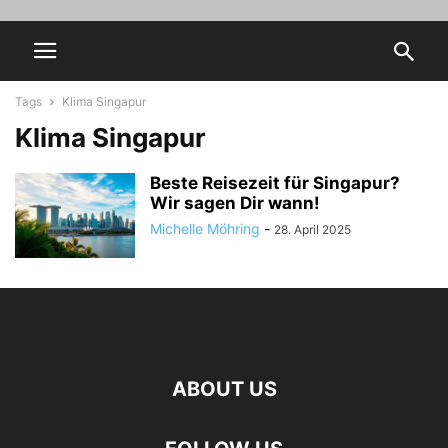
Tags
Klima Singapur
Klima Singapur
Beste Reisezeit für Singapur?
Wir sagen Dir wann!
Michelle Möhring
-
28. April 2025
ABOUT US