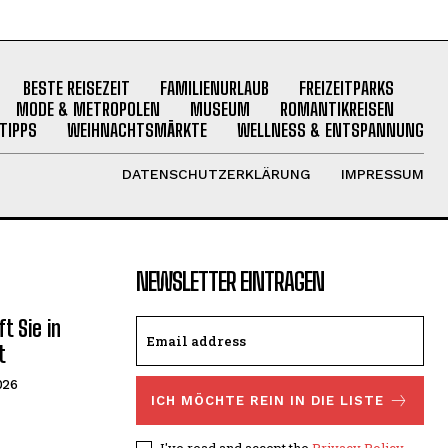
BESTE REISEZEIT
FAMILIENURLAUB
FREIZEITPARKS
MODE & METROPOLEN
MUSEUM
ROMANTIKREISEN
TIPPS
WEIHNACHTSMÄRKTE
WELLNESS & ENTSPANNUNG
DATENSCHUTZERKLÄRUNG
IMPRESSUM
NEWSLETTER EINTRAGEN
t Sie in
t
026
ICH MÖCHTE REIN IN DIE LISTE
I've read and accept the
Privacy Policy
.