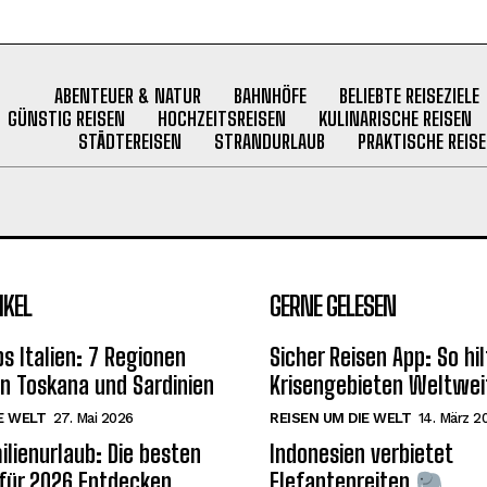
ABENTEUER & NATUR
BAHNHÖFE
BELIEBTE REISEZIELE
GÜNSTIG REISEN
HOCHZEITSREISEN
KULINARISCHE REISEN
STÄDTEREISEN
STRANDURLAUB
PRAKTISCHE REISE
IKEL
GERNE GELESEN
s Italien: 7 Regionen
Sicher Reisen App: So hilf
on Toskana und Sardinien
Krisengebieten Weltwei
E WELT
27. Mai 2026
REISEN UM DIE WELT
14. März 2
ilienurlaub: Die besten
Indonesien verbietet
 für 2026 Entdecken
Elefantenreiten