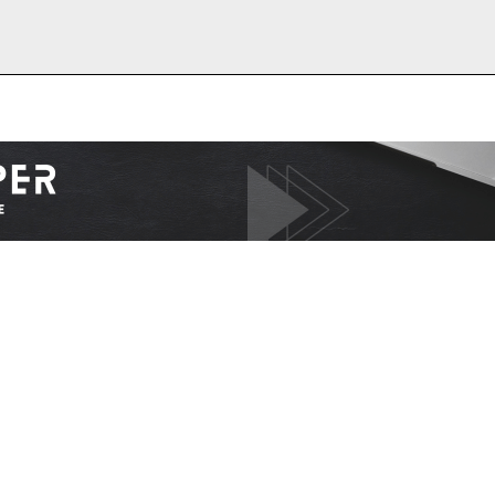
I WANT IN
I've read and accept the
Privacy Policy
.