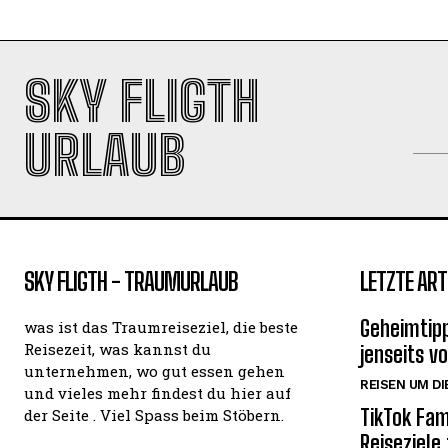
SKY FLIGTH
URLAUB
SKY FLIGTH - TRAUMURLAUB
LETZTE ART
Geheimtipp
was ist das Traumreiseziel, die beste
Reisezeit, was kannst du
jenseits v
unternehmen, wo gut essen gehen
REISEN UM DI
und vieles mehr findest du hier auf
TikTok Fam
der Seite . Viel Spass beim Stöbern.
Reiseziele