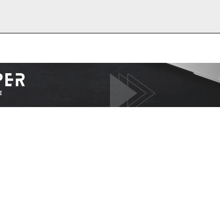
I WANT IN
I've read and accept the
Privacy Policy
.