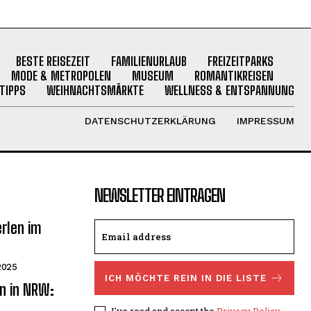
BESTE REISEZEIT
FAMILIENURLAUB
FREIZEITPARKS
MODE & METROPOLEN
MUSEUM
ROMANTIKREISEN
TIPPS
WEIHNACHTSMÄRKTE
WELLNESS & ENTSPANNUNG
DATENSCHUTZERKLÄRUNG
IMPRESSUM
NEWSLETTER EINTRAGEN
rlen im
2025
ICH MÖCHTE REIN IN DIE LISTE
n in NRW:
I've read and accept the
Privacy Policy
.