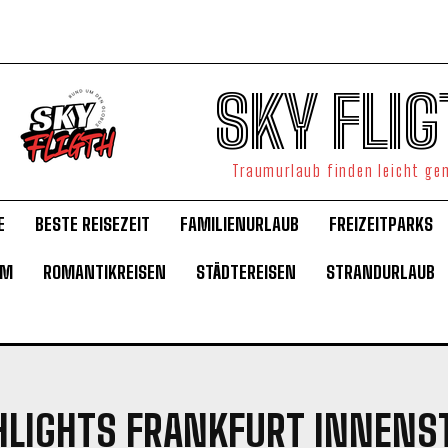
SKY FLIG
Traumurlaub finden leicht g
E
BESTE REISEZEIT
FAMILIENURLAUB
FREIZEITPARKS
UM
ROMANTIKREISEN
STÄDTEREISEN
STRANDURLAUB
HLIGHTS FRANKFURT INNENS