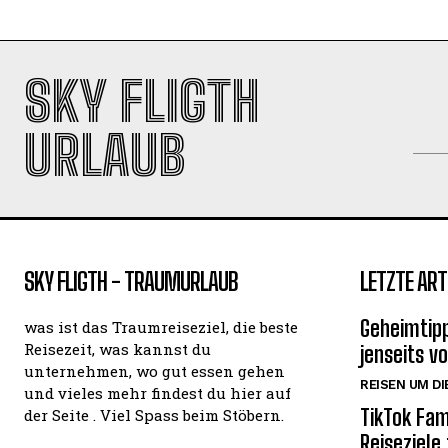
SKY FLIGTH
URLAUB
SKY FLIGTH - TRAUMURLAUB
LETZTE ART
Geheimtipp
was ist das Traumreiseziel, die beste
Reisezeit, was kannst du
jenseits v
unternehmen, wo gut essen gehen
REISEN UM DI
und vieles mehr findest du hier auf
TikTok Fam
der Seite . Viel Spass beim Stöbern.
Reiseziele