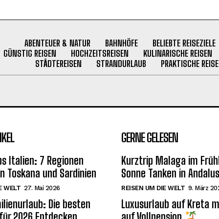
ABENTEUER & NATUR
BAHNHÖFE
BELIEBTE REISEZIELE
GÜNSTIG REISEN
HOCHZEITSREISEN
KULINARISCHE REISEN
STÄDTEREISEN
STRANDURLAUB
PRAKTISCHE REISE
IKEL
GERNE GELESEN
s Italien: 7 Regionen
Kurztrip Malaga im Früh
on Toskana und Sardinien
Sonne Tanken in Andalus
E WELT
27. Mai 2026
REISEN UM DIE WELT
9. März 20
ilienurlaub: Die besten
Luxusurlaub auf Kreta m
 für 2026 Entdecken
auf Vollpension