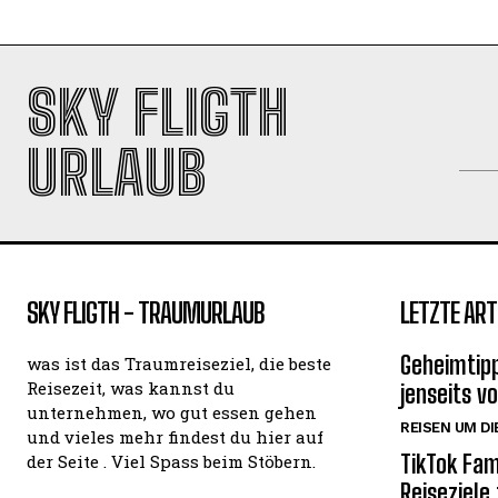
SKY FLIGTH
URLAUB
SKY FLIGTH - TRAUMURLAUB
LETZTE ART
Geheimtipp
was ist das Traumreiseziel, die beste
Reisezeit, was kannst du
jenseits v
unternehmen, wo gut essen gehen
REISEN UM DI
und vieles mehr findest du hier auf
TikTok Fam
der Seite . Viel Spass beim Stöbern.
Reiseziele