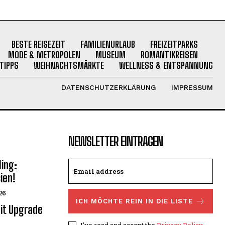
BESTE REISEZEIT
FAMILIENURLAUB
FREIZEITPARKS
MODE & METROPOLEN
MUSEUM
ROMANTIKREISEN
TIPPS
WEIHNACHTSMÄRKTE
WELLNESS & ENTSPANNUNG
DATENSCHUTZERKLÄRUNG
IMPRESSUM
NEWSLETTER EINTRAGEN
ling:
ien!
26
ICH MÖCHTE REIN IN DIE LISTE
it Upgrade
I've read and accept the
Privacy Policy
.