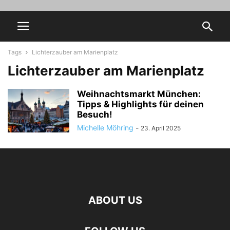
Tags
Lichterzauber am Marienplatz
Lichterzauber am Marienplatz
Weihnachtsmarkt München:
Tipps & Highlights für deinen
Besuch!
Michelle Möhring
-
23. April 2025
ABOUT US