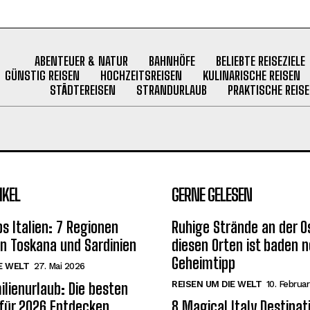
ABENTEUER & NATUR
BAHNHÖFE
BELIEBTE REISEZIELE
GÜNSTIG REISEN
HOCHZEITSREISEN
KULINARISCHE REISEN
STÄDTEREISEN
STRANDURLAUB
PRAKTISCHE REISE
IKEL
GERNE GELESEN
s Italien: 7 Regionen
Ruhige Strände an der O
on Toskana und Sardinien
diesen Orten ist baden n
Geheimtipp
E WELT
27. Mai 2026
REISEN UM DIE WELT
10. Februa
ilienurlaub: Die besten
 für 2026 Entdecken
8 Magical Italy Destinat