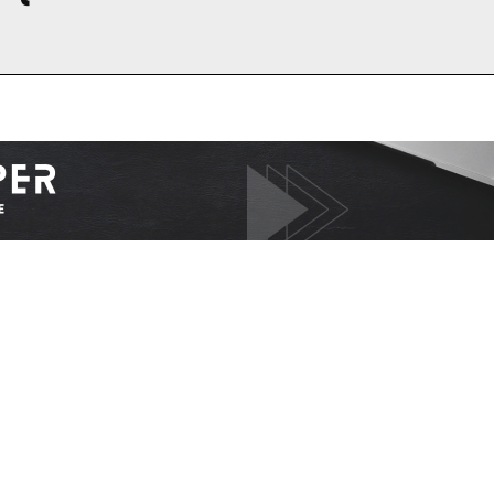
I WANT IN
I've read and accept the
Privacy Policy
.