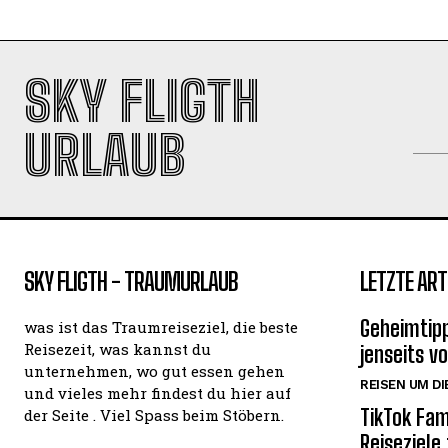
SKY FLIGTH
URLAUB
SKY FLIGTH - TRAUMURLAUB
LETZTE ART
Geheimtipp
was ist das Traumreiseziel, die beste
Reisezeit, was kannst du
jenseits v
unternehmen, wo gut essen gehen
REISEN UM DI
und vieles mehr findest du hier auf
TikTok Fam
der Seite . Viel Spass beim Stöbern.
Reiseziele