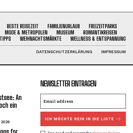
BESTE REISEZEIT
FAMILIENURLAUB
FREIZEITPARKS
MODE & METROPOLEN
MUSEUM
ROMANTIKREISEN
TIPPS
WEIHNACHTSMÄRKTE
WELLNESS & ENTSPANNUNG
DATENSCHUTZERKLÄRUNG
IMPRESSUM
NEWSLETTER EINTRAGEN
stsee: An
och ein
ICH MÖCHTE REIN IN DIE LISTE
r 2026
ions for
I've read and accept the
Privacy Policy
.