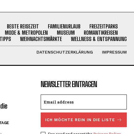
BESTE REISEZEIT
FAMILIENURLAUB
FREIZEITPARKS
MODE & METROPOLEN
MUSEUM
ROMANTIKREISEN
TIPPS
WEIHNACHTSMÄRKTE
WELLNESS & ENTSPANNUNG
DATENSCHUTZERKLÄRUNG
IMPRESSUM
NEWSLETTER EINTRAGEN
die
ICH MÖCHTE REIN IN DIE LISTE
TAGE
I've read and accept the
Privacy Policy
.