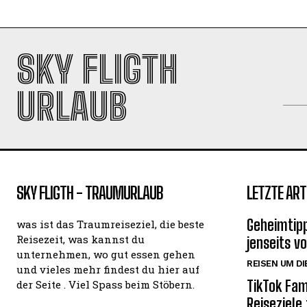
SKY FLIGTH
URLAUB
SKY FLIGTH - TRAUMURLAUB
LETZTE ART
Geheimtipp
was ist das Traumreiseziel, die beste
Reisezeit, was kannst du
jenseits v
unternehmen, wo gut essen gehen
REISEN UM DI
und vieles mehr findest du hier auf
TikTok Fam
der Seite . Viel Spass beim Stöbern.
Reiseziele