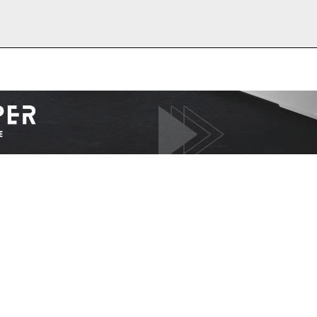
I WANT IN
I've read and accept the
Privacy Policy
.