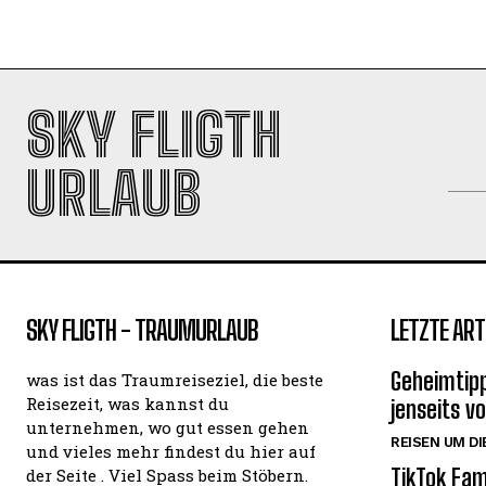
SKY FLIGTH
URLAUB
SKY FLIGTH - TRAUMURLAUB
LETZTE ART
Geheimtipp
was ist das Traumreiseziel, die beste
Reisezeit, was kannst du
jenseits v
unternehmen, wo gut essen gehen
REISEN UM DI
und vieles mehr findest du hier auf
TikTok Fam
der Seite . Viel Spass beim Stöbern.