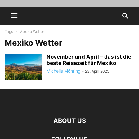
Tags
Mexiko Wetter
Mexiko Wetter
November und April – das ist die
beste Reisezeit für Mexiko
Michelle Möhring
-
23. April 2025
ABOUT US