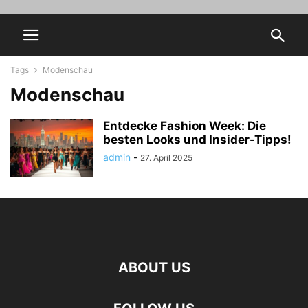
Tags
Modenschau
Modenschau
Entdecke Fashion Week: Die
besten Looks und Insider-Tipps!
admin
-
27. April 2025
ABOUT US