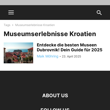
Tags
Museumserlebnisse Kroatien
Museumserlebnisse Kroatien
Entdecke die besten Museen
Dubrovnik! Dein Guide für 2025
Maik Möhring
-
23. April 2025
ABOUT US