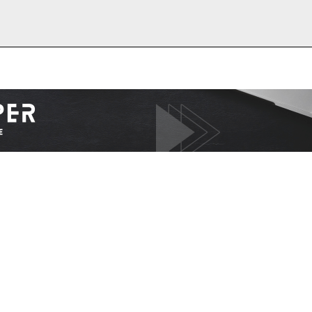
I WANT IN
I've read and accept the
Privacy Policy
.