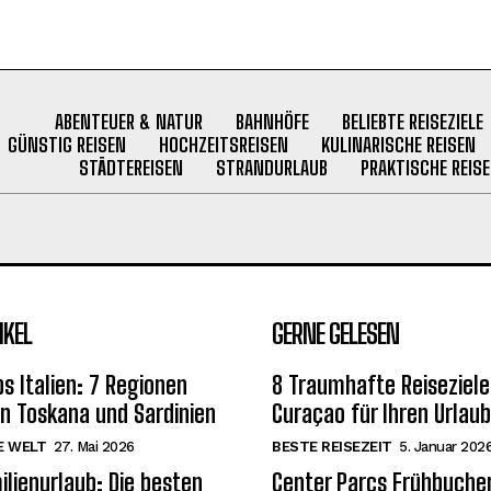
ABENTEUER & NATUR
BAHNHÖFE
BELIEBTE REISEZIELE
GÜNSTIG REISEN
HOCHZEITSREISEN
KULINARISCHE REISEN
STÄDTEREISEN
STRANDURLAUB
PRAKTISCHE REISE
IKEL
GERNE GELESEN
s Italien: 7 Regionen
8 Traumhafte Reiseziele
on Toskana und Sardinien
Curaçao für Ihren Urlaub
E WELT
27. Mai 2026
BESTE REISEZEIT
5. Januar 202
ilienurlaub: Die besten
Center Parcs Frühbuche