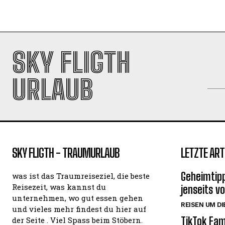
SKY FLIGTH
URLAUB
SKY FLIGTH - TRAUMURLAUB
LETZTE ART
Geheimtipp
was ist das Traumreiseziel, die beste
Reisezeit, was kannst du
jenseits v
unternehmen, wo gut essen gehen
REISEN UM DI
und vieles mehr findest du hier auf
TikTok Fam
der Seite . Viel Spass beim Stöbern.