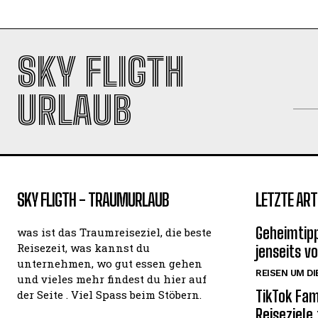
SKY FLIGTH
URLAUB
SKY FLIGTH - TRAUMURLAUB
LETZTE ART
Geheimtipp
was ist das Traumreiseziel, die beste
Reisezeit, was kannst du
jenseits v
unternehmen, wo gut essen gehen
REISEN UM DI
und vieles mehr findest du hier auf
TikTok Fam
der Seite . Viel Spass beim Stöbern.
Reiseziele