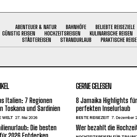
ABENTEUER & NATUR
BAHNHÖFE
BELIEBTE REISEZIELE
GÜNSTIG REISEN
HOCHZEITSREISEN
KULINARISCHE REISEN
STÄDTEREISEN
STRANDURLAUB
PRAKTISCHE REISE
IKEL
GERNE GELESEN
s Italien: 7 Regionen
8 Jamaika Highlights fü
on Toskana und Sardinien
perfekten Inselurlaub
E WELT
27. Mai 2026
BESTE REISEZEIT
7. Dezember 
ilienurlaub: Die besten
Wer bezahlt die Hochzei
 für 2026 Entdecken
HOCHZEITSREISEN FÜR TRAUM