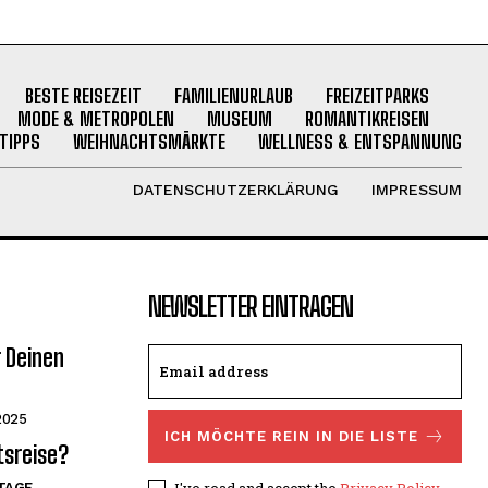
BESTE REISEZEIT
FAMILIENURLAUB
FREIZEITPARKS
MODE & METROPOLEN
MUSEUM
ROMANTIKREISEN
TIPPS
WEIHNACHTSMÄRKTE
WELLNESS & ENTSPANNUNG
DATENSCHUTZERKLÄRUNG
IMPRESSUM
NEWSLETTER EINTRAGEN
r Deinen
2025
ICH MÖCHTE REIN IN DIE LISTE
tsreise?
I've read and accept the
Privacy Policy
.
TAGE