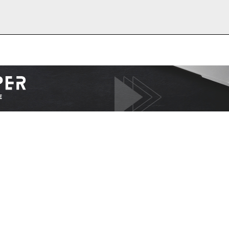
I WANT IN
I've read and accept the
Privacy Policy
.