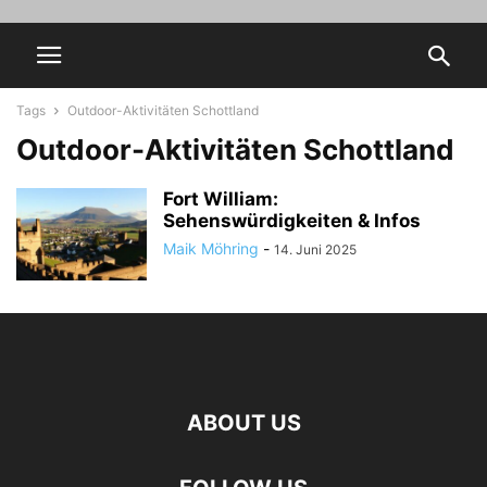
Tags
Outdoor-Aktivitäten Schottland
Outdoor-Aktivitäten Schottland
Fort William:
Sehenswürdigkeiten & Infos
Maik Möhring
-
14. Juni 2025
ABOUT US