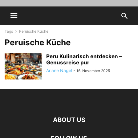
Tags
Peruische Küche
Peruische Küche
Peru Kulinarisch entdecken –
Genussreise pur
Ariane Nagel
-
16. November 2025
ABOUT US