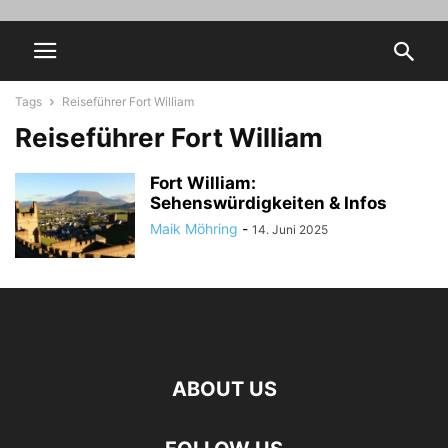
Tags
Reiseführer Fort William
Reiseführer Fort William
Fort William:
Sehenswürdigkeiten & Infos
Maik Möhring
-
14. Juni 2025
ABOUT US