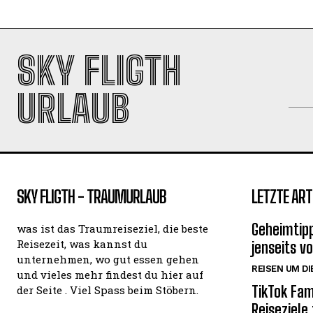
SKY FLIGTH
URLAUB
SKY FLIGTH - TRAUMURLAUB
LETZTE ART
Geheimtipp
was ist das Traumreiseziel, die beste
Reisezeit, was kannst du
jenseits v
unternehmen, wo gut essen gehen
REISEN UM DI
und vieles mehr findest du hier auf
TikTok Fam
der Seite . Viel Spass beim Stöbern.
Reiseziele