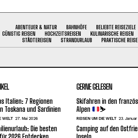
ABENTEUER & NATUR
BAHNHÖFE
BELIEBTE REISEZIELE
GÜNSTIG REISEN
HOCHZEITSREISEN
KULINARISCHE REISEN
STÄDTEREISEN
STRANDURLAUB
PRAKTISCHE REISE
IKEL
GERNE GELESEN
s Italien: 7 Regionen
Skifahren in den franzö
on Toskana und Sardinien
Alpen
⛷
E WELT
27. Mai 2026
REISEN UM DIE WELT
23. Januar
ilienurlaub: Die besten
Camping auf den Ostfri
 für 2026 Entdecken
Inseln