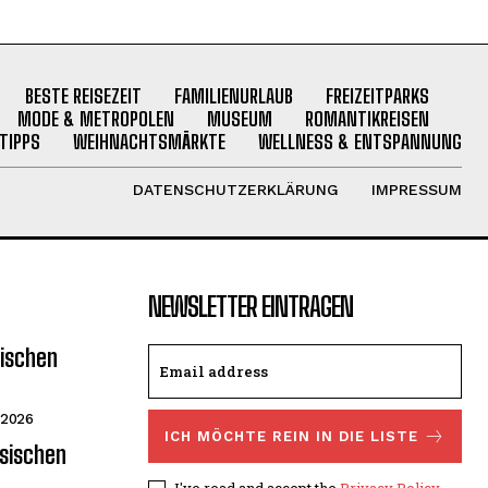
BESTE REISEZEIT
FAMILIENURLAUB
FREIZEITPARKS
MODE & METROPOLEN
MUSEUM
ROMANTIKREISEN
TIPPS
WEIHNACHTSMÄRKTE
WELLNESS & ENTSPANNUNG
DATENSCHUTZERKLÄRUNG
IMPRESSUM
NEWSLETTER EINTRAGEN
sischen
 2026
ICH MÖCHTE REIN IN DIE LISTE
esischen
I've read and accept the
Privacy Policy
.