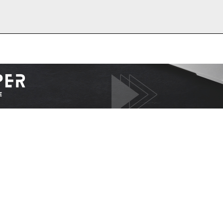
I WANT IN
I've read and accept the
Privacy Policy
.