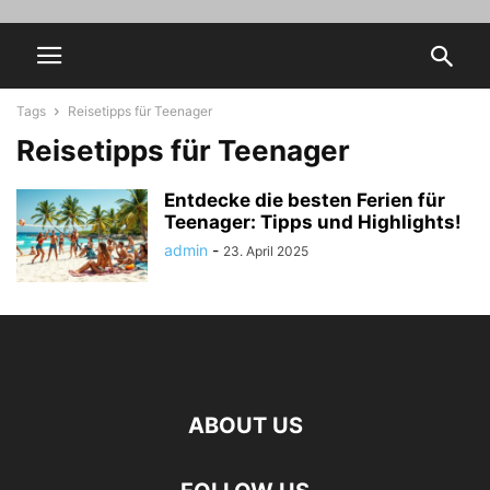
Tags
Reisetipps für Teenager
Reisetipps für Teenager
Entdecke die besten Ferien für
Teenager: Tipps und Highlights!
admin
-
23. April 2025
ABOUT US