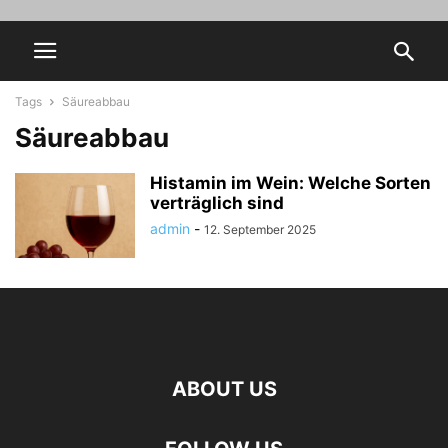
Tags
Säureabbau
Säureabbau
Histamin im Wein: Welche Sorten
verträglich sind
admin
-
12. September 2025
ABOUT US