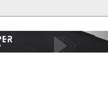
I WANT IN
I've read and accept the
Privacy Policy
.