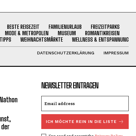
BESTE REISEZEIT
FAMILIENURLAUB
FREIZEITPARKS
MODE & METROPOLEN
MUSEUM
ROMANTIKREISEN
TIPPS
WEIHNACHTSMÄRKTE
WELLNESS & ENTSPANNUNG
DATENSCHUTZERKLÄRUNG
IMPRESSUM
NEWSLETTER EINTRAGEN
 Nathon
unst,
ICH MÖCHTE REIN IN DIE LISTE
 der
I've read and accept the
Privacy Policy
.