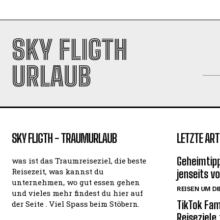
SKY FLIGTH
URLAUB
SKY FLIGTH - TRAUMURLAUB
LETZTE ART
Geheimtipp
was ist das Traumreiseziel, die beste
Reisezeit, was kannst du
jenseits v
unternehmen, wo gut essen gehen
REISEN UM DI
und vieles mehr findest du hier auf
TikTok Fam
der Seite . Viel Spass beim Stöbern.
Reiseziele