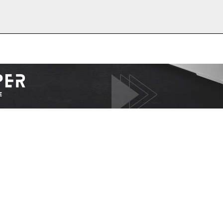
I WANT IN
I've read and accept the
Privacy Policy
.