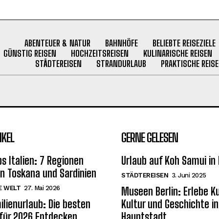
ABENTEUER & NATUR
BAHNHÖFE
BELIEBTE REISEZIELE
GÜNSTIG REISEN
HOCHZEITSREISEN
KULINARISCHE REISEN
STÄDTEREISEN
STRANDURLAUB
PRAKTISCHE REISE
IKEL
GERNE GELESEN
s Italien: 7 Regionen
Urlaub auf Koh Samui in
on Toskana und Sardinien
STÄDTEREISEN
3. Juni 2025
E WELT
27. Mai 2026
Museen Berlin: Erlebe K
ilienurlaub: Die besten
Kultur und Geschichte in
 für 2026 Entdecken
Hauptstadt