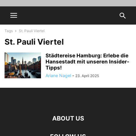
Tags
St. Pauli Viertel
St. Pauli Viertel
Städtereise Hamburg: Erlebe die
Hansestadt mit unseren Insider-
Tipps!
Ariane Nagel
-
23. April 2025
ABOUT US