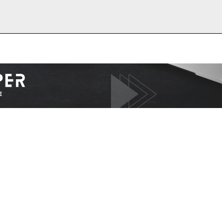
I WANT IN
I've read and accept the
Privacy Policy
.