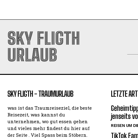
SKY FLIGTH
URLAUB
SKY FLIGTH - TRAUMURLAUB
LETZTE ART
Geheimtipp
was ist das Traumreiseziel, die beste
Reisezeit, was kannst du
jenseits v
unternehmen, wo gut essen gehen
REISEN UM DI
und vieles mehr findest du hier auf
TikTok Fam
der Seite . Viel Spass beim Stöbern.