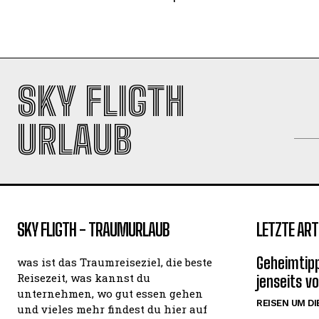
SKY FLIGTH
URLAUB
SKY FLIGTH - TRAUMURLAUB
LETZTE ART
Geheimtipp
was ist das Traumreiseziel, die beste
Reisezeit, was kannst du
jenseits v
unternehmen, wo gut essen gehen
REISEN UM DI
und vieles mehr findest du hier auf