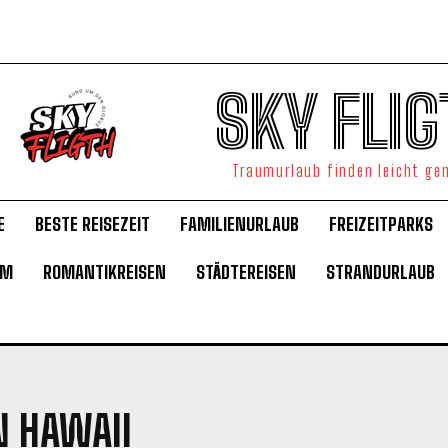
SKY FLIG
Traumurlaub finden leicht g
E
BESTE REISEZEIT
FAMILIENURLAUB
FREIZEITPARKS
UM
ROMANTIKREISEN
STÄDTEREISEN
STRANDURLAUB
N HAWAII