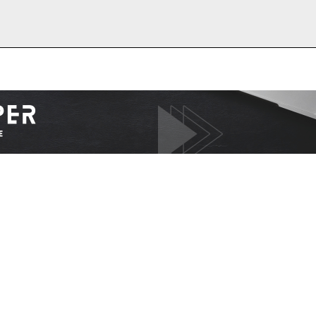
I WANT IN
I've read and accept the
Privacy Policy
.