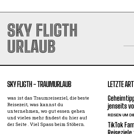
SKY FLIGTH
URLAUB
SKY FLIGTH - TRAUMURLAUB
LETZTE ART
Geheimtipp
was ist das Traumreiseziel, die beste
Reisezeit, was kannst du
jenseits v
unternehmen, wo gut essen gehen
REISEN UM DI
und vieles mehr findest du hier auf
TikTok Fam
der Seite . Viel Spass beim Stöbern.
Reiseziele