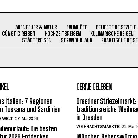
ABENTEUER & NATUR
BAHNHÖFE
BELIEBTE REISEZIELE
GÜNSTIG REISEN
HOCHZEITSREISEN
KULINARISCHE REISEN
STÄDTEREISEN
STRANDURLAUB
PRAKTISCHE REISE
IKEL
GERNE GELESEN
s Italien: 7 Regionen
Dresdner Striezelmarkt:
on Toskana und Sardinien
traditionsreiche Weihn
in Dresden
E WELT
27. Mai 2026
WEIHNACHTSMÄRKTE
24. Mai 
ilienurlaub: Die besten
 für 2026 Entdecken
München Sehenswürdigk