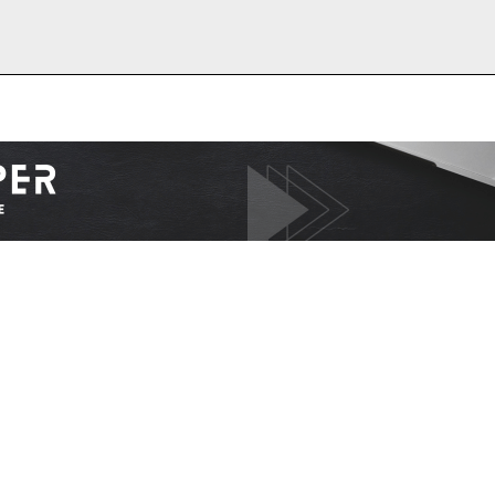
I WANT IN
I've read and accept the
Privacy Policy
.