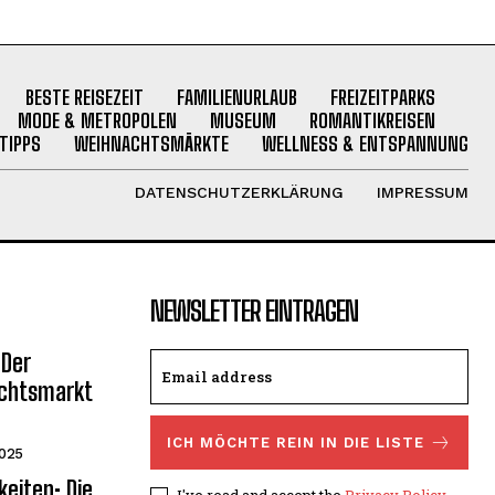
BESTE REISEZEIT
FAMILIENURLAUB
FREIZEITPARKS
MODE & METROPOLEN
MUSEUM
ROMANTIKREISEN
TIPPS
WEIHNACHTSMÄRKTE
WELLNESS & ENTSPANNUNG
DATENSCHUTZERKLÄRUNG
IMPRESSUM
NEWSLETTER EINTRAGEN
 Der
achtsmarkt
ICH MÖCHTE REIN IN DIE LISTE
2025
eiten: Die
I've read and accept the
Privacy Policy
.