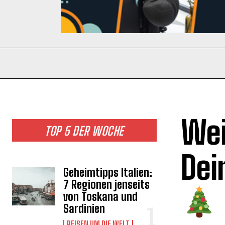
Wei
TOP 5 DER WOCHE
Dei
Geheimtipps Italien:
7 Regionen jenseits
von Toskana und
Sardinien
REISEN UM DIE WELT