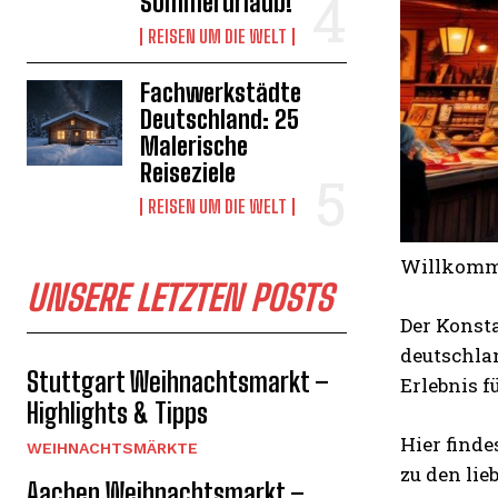
Sommerurlaub!
REISEN UM DIE WELT
Fachwerkstädte
Deutschland: 25
Malerische
Reiseziele
REISEN UM DIE WELT
Willkomme
UNSERE LETZTEN POSTS
Der Konst
deutschla
Stuttgart Weihnachtsmarkt –
Erlebnis f
Highlights & Tipps
Hier finde
WEIHNACHTSMÄRKTE
zu den li
Aachen Weihnachtsmarkt –