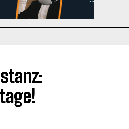
stanz:
ttage!