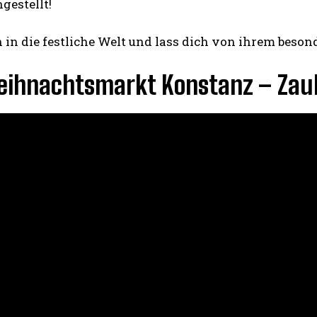
estellt!
 in die festliche Welt und lass dich von ihrem beso
eihnachtsmarkt Konstanz – Zau
I WANT IN
I've read and accept the
Privacy Policy
.