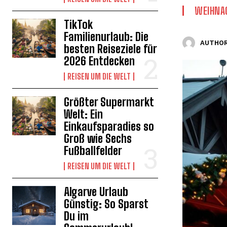
WEIHNA
TikTok
Familienurlaub: Die
AUTHOR
besten Reiseziele für
2026 Entdecken
REISEN UM DIE WELT
Größter Supermarkt
Welt: Ein
Einkaufsparadies so
Groß wie Sechs
Fußballfelder
REISEN UM DIE WELT
Algarve Urlaub
Günstig: So Sparst
Du im