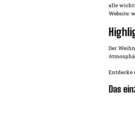
alle wich
Website: 
Highli
Der Weihna
Atmosphär
Entdecke 
Das ein