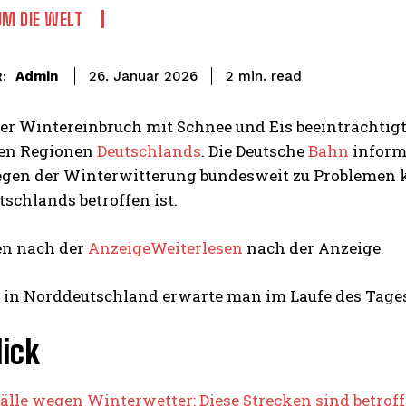
UM DIE WELT
read
Admin
2
min.
26. Januar 2026
:
rer Wintereinbruch mit Schnee und Eis beeinträchti
en Regionen
Deutschlands
. Die Deutsche
Bahn
informi
egen der Winterwitterung bundesweit zu Problemen 
tschlands betroffen ist.
en nach der
AnzeigeWeiterlesen
nach der Anzeige
 in Norddeutschland erwarte man im Laufe des Tage
ick
älle wegen Winterwetter: Diese Strecken sind betrof