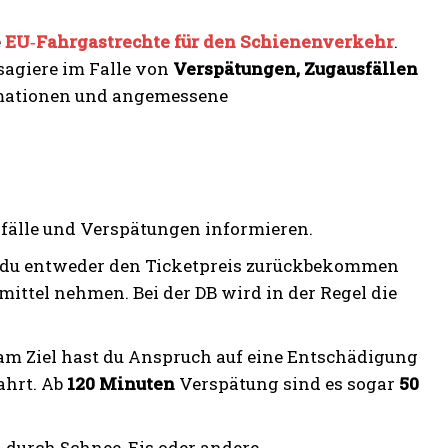
e
EU‑Fahrgastrechte für den Schienenverkehr
.
ssagiere im Falle von
Verspätungen, Zugausfällen
mationen und angemessene
sfälle und Verspätungen informieren.
t du entweder den Ticketpreis zurückbekommen
ittel nehmen. Bei der DB wird in der Regel die
m Ziel hast du Anspruch auf eine Entschädigung
ahrt. Ab
120 Minuten
Verspätung sind es sogar
50
durch Schnee, Eis oder andere