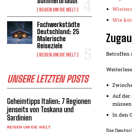
Sommerurlaub!
Winterc
REISEN UM DIE WELT
Wie kö
Fachwerkstädte
Deutschland: 25
Zugau
Malerische
Reiseziele
Betroffen
REISEN UM DIE WELT
Weiterles
UNSERE LETZTEN POSTS
Zwische
Auf der
Geheimtipps Italien: 7 Regionen
müssen 
jenseits von Toskana und
In den 
Sardinien
REISEN UM DIE WELT
Die Deutsc