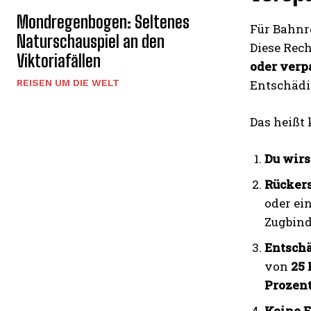
Mondregenbogen: Seltenes
Für Bahnr
Naturschauspiel an den
Diese Rech
Viktoriafällen
oder verp
REISEN UM DIE WELT
Entschädi
Das heißt 
Du wirs
Rückers
oder ei
Zugbind
Entschä
von
25 
Prozen
Keine E