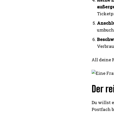
außerg
Ticketp
Anschlu
umbuche
Beschw
Verbrau
All deine 
Der re
Du willst 
Postfach 