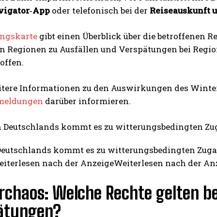
vigator‑App
oder telefonisch bei der
Reiseauskunft u
ungskarte
gibt einen Überblick über die betroffenen
n Regionen zu Ausfällen und Verspätungen bei Region
offen.
tere Informationen zu den Auswirkungen des Winterei
I WANT IN
meldungen
darüber informieren.
I've read and accept the
Privacy Policy
.
 Deutschlands kommt es zu witterungsbedingten Zug
eiterlesen nach der AnzeigeWeiterlesen nach der An
rchaos: Welche Rechte gelten be
ätungen?