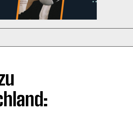
zu
chland:
e