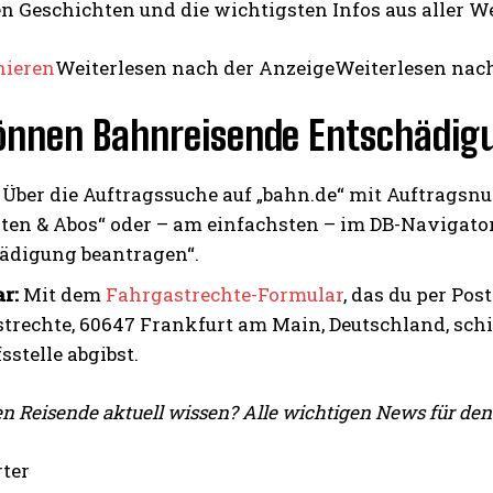
en Geschichten und die wichtigsten Infos aus aller We
nieren
Weiterlesen nach der AnzeigeWeiterlesen nac
önnen Bahnreisende Entschädig
Über die Auftragssuche auf „bahn.de“ mit Auftragsnu
rten & Abos“ oder – am einfachsten – im DB-Navigato
ädigung beantragen“.
ar:
Mit dem
Fahrgastrechte-Formular
, das du per Po
trechte, 60647 Frankfurt am Main, Deutschland,
schi
sstelle abgibst.
 Reisende aktuell wissen? Alle wichtigen News für de
rter