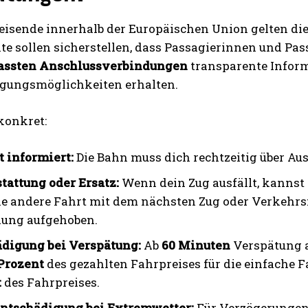
eisende innerhalb der Europäischen Union gelten di
te sollen sicherstellen, dass Passagierinnen und Pa
assten Anschlussverbindungen
transparente Infor
gungsmöglichkeiten erhalten.
konkret:
t informiert:
Die Bahn muss dich rechtzeitig über Au
tattung oder Ersatz:
Wenn dein Zug ausfällt, kanns
ne andere Fahrt mit dem nächsten Zug oder Verkehrsm
ung aufgehoben.
digung bei Verspätung:
Ab
60 Minuten
Verspätung a
Prozent
des gezahlten Fahrpreises für die einfache F
t
des Fahrpreises.
ntschädigung bei Extremwetter:
Für Verzögerungen 