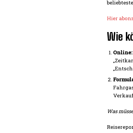
beliebtest
Hier abon
Wie k
Online:
„Zeitka
„Entsch
Formul
Fahrgas
Verkauf
Was müssen
Reiserepo