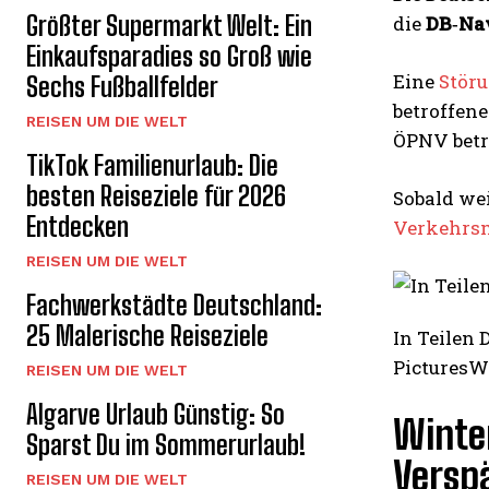
Größter Supermarkt Welt: Ein
die
DB‑Na
Einkaufsparadies so Groß wie
Eine
Stör
Sechs Fußballfelder
betroffene
REISEN UM DIE WELT
ÖPNV betr
TikTok Familienurlaub: Die
besten Reiseziele für 2026
Sobald wei
Entdecken
Verkehrs
REISEN UM DIE WELT
Fachwerkstädte Deutschland:
25 Malerische Reiseziele
In Teilen
PicturesW
REISEN UM DIE WELT
Algarve Urlaub Günstig: So
Winte
Sparst Du im Sommerurlaub!
Versp
REISEN UM DIE WELT