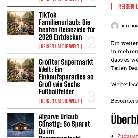
REISEN 
TikTok
Familienurlaub: Die
AUTHOR
besten Reiseziele für
2026 Entdecken
Ein weite
REISEN UM DIE WELT
in mehrer
dass es w
Größter Supermarkt
Teilen Deu
Welt: Ein
Einkaufsparadies so
Groß wie Sechs
Weiterles
Fußballfelder
Besonders
REISEN UM DIE WELT
Algarve Urlaub
Überbl
Günstig: So Sparst
Du im
Zugausf