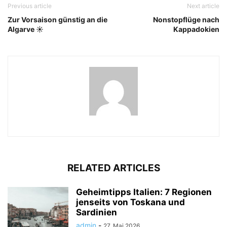
Previous article
Next article
Zur Vorsaison günstig an die
Nonstopflüge nach
Algarve ☀️
Kappadokien
RELATED ARTICLES
Geheimtipps Italien: 7 Regionen
jenseits von Toskana und
Sardinien
admin
-
27. Mai 2026