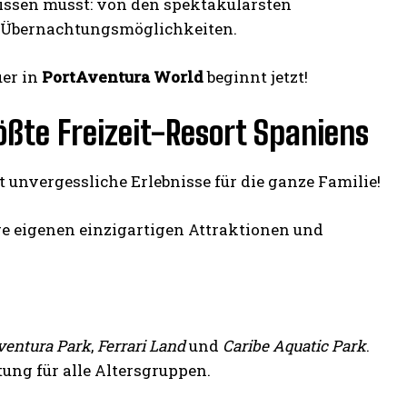
 wissen musst: von den spektakulärsten
d Übernachtungsmöglichkeiten.
uer in
PortAventura World
beginnt jetzt!
ößte Freizeit-Resort Spaniens
tet unvergessliche Erlebnisse für die ganze Familie!
hre eigenen einzigartigen Attraktionen und
ventura Park
,
Ferrari Land
und
Caribe Aquatic Park
.
ung für alle Altersgruppen.