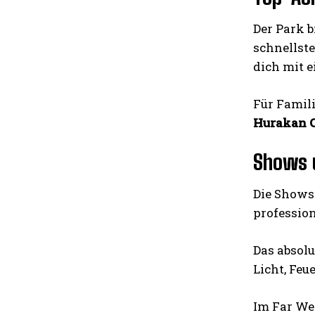
Der Park b
schnellste
dich mit e
Für Famil
Hurakan 
Shows 
Die Shows
professio
Das absolu
Licht, Feu
Im Far We