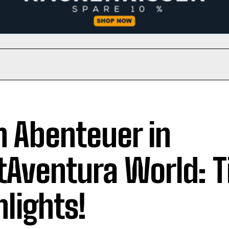
n Abenteuer in
tAventura World: T
hlights!