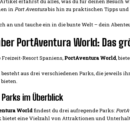
Artikel erfährst du alles, was du für deinen Besuch
nen in
Port Aventura
bis hin zu praktischen Tipps un
ch an und tauche ein in die bunte Welt – dein Abente
über PortAventura World: Das gr
I WANT IN
 Freizeit-Resort Spaniens,
PortAventura World
, bie
I've read and accept the
Privacy Policy
.
 besteht aus drei verschiedenen Parks, die jeweils i
 bieten.
i Parks im Überblick
entura World
findest du drei aufregende Parks:
PortA
 bietet eine Vielzahl von Attraktionen und Unterhalt