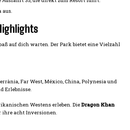
Ausfahrt 35, die direkt zum Resort führt.
 aus.
Highlights
ß auf dich warten. Der Park bietet eine Vielzahl
errània, Far West, México, China, Polynesia und
d Erlebnisse.
rikanischen Westens erleben. Die
Dragon Khan
 ihre acht Inversionen.