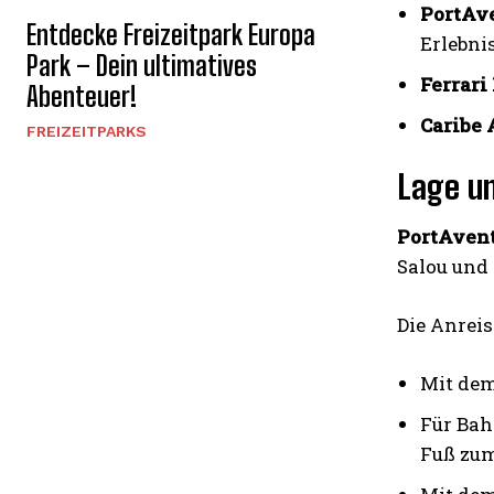
PortAv
Entdecke Freizeitpark Europa
Erlebni
Park – Dein ultimatives
Ferrari
Abenteuer!
Caribe 
FREIZEITPARKS
Lage un
PortAven
Salou und 
Die Anreis
Mit dem
Für Bah
Fuß zum