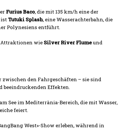
ter
Furius Baco
, die mit 135 km/h eine der
 ist
Tutuki Splash
, eine Wasserachterbahn, die
er Polynesiens entführt.
e Attraktionen wie
Silver River Flume
und
r zwischen den Fahrgeschäften – sie sind
nd beeindruckenden Effekten.
am See im Mediterrània-Bereich, die mit Wasser,
iche feiert.
 «BangBang West»-Show erleben, während in