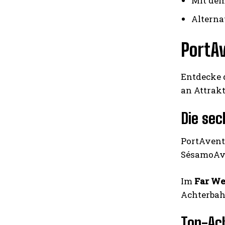
Mit dem
Alterna
PortAv
Entdecke d
an Attrakt
Die se
PortAventu
SésamoAven
Im
Far We
Achterbahn
Top-Ac