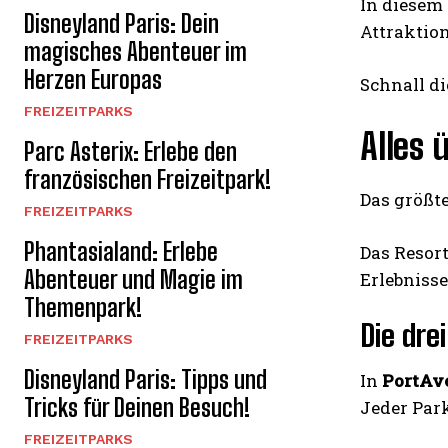
In diesem 
Disneyland Paris: Dein
Attraktio
magisches Abenteuer im
Herzen Europas
Schnall di
FREIZEITPARKS
Alles 
Parc Asterix: Erlebe den
französischen Freizeitpark!
Das größte
FREIZEITPARKS
Phantasialand: Erlebe
Das Resort
Abenteuer und Magie im
Erlebnisse
Themenpark!
Die dre
FREIZEITPARKS
Disneyland Paris: Tipps und
In
PortAv
Tricks für Deinen Besuch!
Jeder Park
FREIZEITPARKS