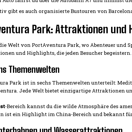
 Auto fährst du über die Autobahn A7 und nimmst die 
tiv gibt es auch organisierte Bustouren von Barcelona
entura Park: Attraktionen und 
ie Welt von PortAventura Park, wo Abenteuer und Spa
ionen und Highlights, die jeden Besucher begeistern.
chs Themenwelten
ra Park ist in sechs Themenwelten unterteilt: Medit
tura. Jede Welt bietet einzigartige Attraktionen un
st
-Bereich kannst du die wilde Atmosphäre des ame
 ist ein Highlight im China-Bereich und bekannt für
hterbahnen und Wasserattraktionen