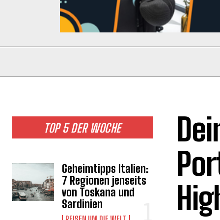
Dei
TOP 5 DER WOCHE
Por
Geheimtipps Italien:
7 Regionen jenseits
Hig
von Toskana und
Sardinien
REISEN UM DIE WELT