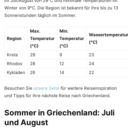
im Juli/August von 29°C und minimale Temperaturen im
Winter von 9°C. Die Region ist bekannt für ihre bis zu 13
Sonnenstunden täglich im Sommer.
Max.
Min.
Wassertemperatu
Region
Temperatur
Temperatur
(°C)
(°C)
(°C)
Kreta
29
9
23
Rhodos
28
12
24
Kykladen
26
14
22
Besuchen Sie
unsere Seite
für weitere Reiseinspiration
und Tipps für Ihre nächste Reise nach Griechenland.
Sommer in Griechenland: Juli
und August