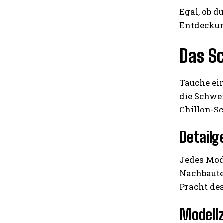
Egal, ob d
Entdeckung
Das S
Tauche ei
die Schwei
Chillon-Sc
Detailg
Jedes Mod
Nachbaut
Pracht des
Modellz