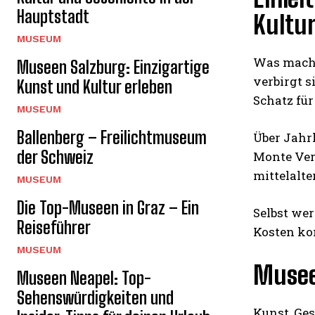
Hauptstadt
Kultur
MUSEUM
Was mach
Museen Salzburg: Einzigartige
verbirgt s
Kunst und Kultur erleben
Schatz für
MUSEUM
Ballenberg – Freilichtmuseum
Über Jahr
der Schweiz
Monte Ver
mittelalt
MUSEUM
Die Top-Museen in Graz – Ein
Selbst wer
Reiseführer
Kosten ko
MUSEUM
Museen
Museen Neapel: Top-
Sehenswürdigkeiten und
Kunst, Ges