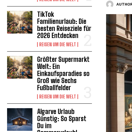
AUTHOR
TikTok
Familienurlaub: Die
besten Reiseziele für
2026 Entdecken
REISEN UM DIE WELT
Größter Supermarkt
Welt: Ein
Einkaufsparadies so
Groß wie Sechs
Fußballfelder
REISEN UM DIE WELT
Algarve Urlaub
Günstig: So Sparst
Du im