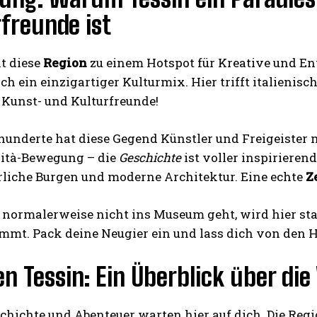
freunde ist
t diese
Region
zu einem Hotspot für Kreative und E
ich ein einzigartiger Kulturmix. Hier trifft italienis
 Kunst- und Kulturfreunde!
hunderte hat diese Gegend Künstler und Freigeister
I WANT IN
ità-Bewegung – die
Geschichte
ist voller inspirieren
I've read and accept the
Privacy Policy
.
erliche Burgen und moderne Architektur. Eine echte
Z
 normalerweise nicht ins Museum geht, wird hier staun
mmt. Pack deine Neugier ein und lass dich von den H
 Tessin: Ein Überblick über die 
chichte und Abenteuer warten hier auf dich. Die Reg