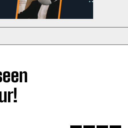
seen
ur!