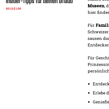
Insider-Tipps für deinen Urlaub
Museen
, 
MUSEUM
hier finde
Für
Famil
Schweizer
sausen du
Entdecker
Für Geschi
Prinzessin
persönlich
Entdeck
Erlebe 
Genieße