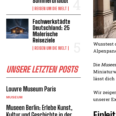
Sommerurlaub!
REISEN UM DIE WELT
Fachwerkstädte
Deutschland: 25
Malerische
Reiseziele
Wusstest d
REISEN UM DIE WELT
Alpenpanor
Die
Museen
UNSERE LETZTEN POSTS
Miniaturw
lässt dich
Louvre Museum Paris
Wir zeigen
MUSEUM
unserer Ex
Museen Berlin: Erlebe Kunst,
Einlei
Kultur und Geschichte in der