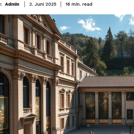
read
Admin
16
min.
2. Juni 2025
: