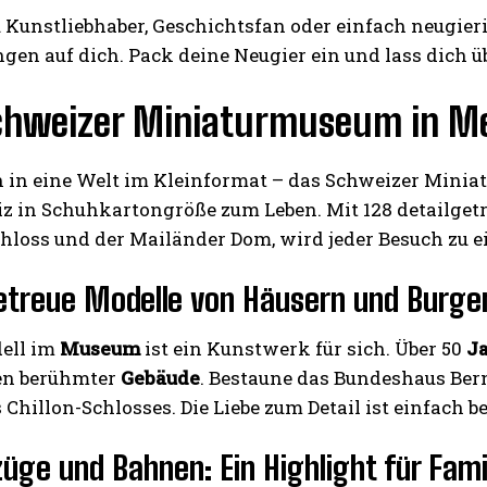
u Kunstliebhaber, Geschichtsfan oder einfach neugierig
en auf dich. Pack deine Neugier ein und lass dich ü
chweizer Miniaturmuseum in Me
n in eine Welt im Kleinformat – das Schweizer Minia
z in Schuhkartongröße zum Leben. Mit 128 detailgetr
hloss und der Mailänder Dom, wird jeder Besuch zu e
etreue Modelle von Häusern und Burge
ell im
Museum
ist ein Kunstwerk für sich. Über 50
J
en berühmter
Gebäude
. Bestaune das Bundeshaus Bern
 Chillon-Schlosses. Die Liebe zum Detail ist einfach 
üge und Bahnen: Ein Highlight für Fami