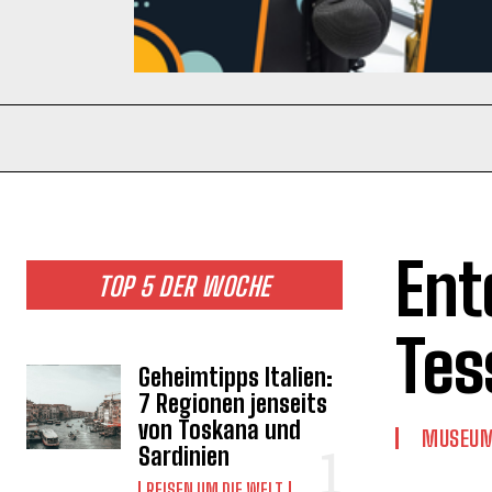
Ent
TOP 5 DER WOCHE
Tes
Geheimtipps Italien:
7 Regionen jenseits
von Toskana und
MUSEU
Sardinien
REISEN UM DIE WELT