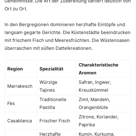
Geheimnisse. Die Art der Zubereitung variiert deutlich von
Ort zu Ort.
In den Bergregionen dominieren herzhafte Eintöpfe und
langsam gegarte Gerichte. Die Küstenstädte beeindrucken
mit frischem Fisch und Meeresfrüchten. Die Wüstenoasen
überraschen mit süßen Dattelkreationen.
Charakteristische
Region
Spezialität
Aromen
Würzige
Safran, Ingwer,
Marrakesch
Tajines
Kreuzkümmel
Traditionelle
Zimt, Mandeln,
Fès
Pastilla
Orangenblüte
Zitrone, Koriander,
Casablanca
Frischer Fisch
Paprika
Herzhafte
Kumin, Kurkuma,