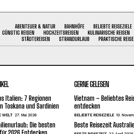
ABENTEUER & NATUR
BAHNHÖFE
BELIEBTE REISEZIELE
GÜNSTIG REISEN
HOCHZEITSREISEN
KULINARISCHE REISEN
STÄDTEREISEN
STRANDURLAUB
PRAKTISCHE REISE
IKEL
GERNE GELESEN
s Italien: 7 Regionen
Vietnam – Beliebtes Rei
on Toskana und Sardinien
entdecken
E WELT
27. Mai 2026
BELIEBTE REISEZIELE
10. Novem
ilienurlaub: Die besten
Beste Reisezeit Australi
 für 2026 Entdecken
BESTE REISEZEIT
23. April 2025