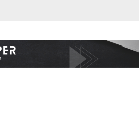
I WANT IN
I've read and accept the
Privacy Policy
.