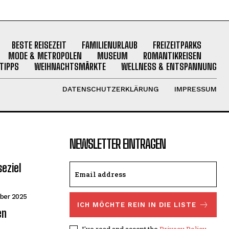
BESTE REISEZEIT
FAMILIENURLAUB
FREIZEITPARKS
MODE & METROPOLEN
MUSEUM
ROMANTIKREISEN
TIPPS
WEIHNACHTSMÄRKTE
WELLNESS & ENTSPANNUNG
DATENSCHUTZERKLÄRUNG
IMPRESSUM
NEWSLETTER EINTRAGEN
seziel
ber 2025
ICH MÖCHTE REIN IN DIE LISTE
en
I've read and accept the
Privacy Policy
.