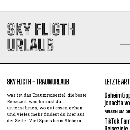
SKY FLIGTH
URLAUB
SKY FLIGTH - TRAUMURLAUB
LETZTE ART
Geheimtipp
was ist das Traumreiseziel, die beste
Reisezeit, was kannst du
jenseits v
unternehmen, wo gut essen gehen
REISEN UM DI
und vieles mehr findest du hier auf
TikTok Fam
der Seite . Viel Spass beim Stöbern.
Reiseziele