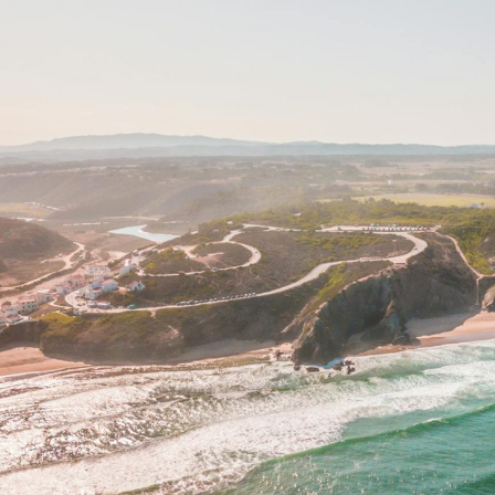
I WANT IN
I've read and accept the
Privacy Policy
.