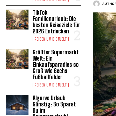
AUTHOR
TikTok
Familienurlaub: Die
besten Reiseziele für
2026 Entdecken
REISEN UM DIE WELT
Größter Supermarkt
Welt: Ein
Einkaufsparadies so
Groß wie Sechs
Fußballfelder
REISEN UM DIE WELT
Algarve Urlaub
Günstig: So Sparst
Du im