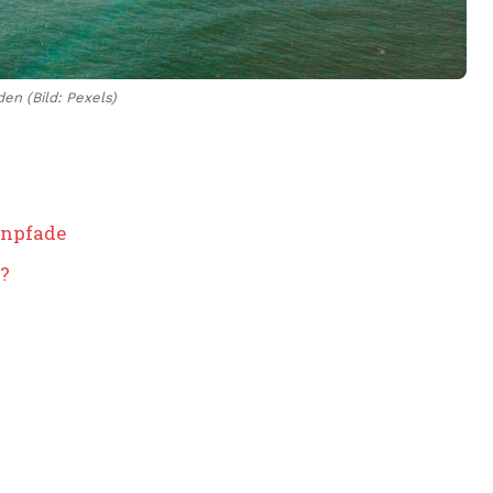
en (Bild: Pexels)
enpfade
?