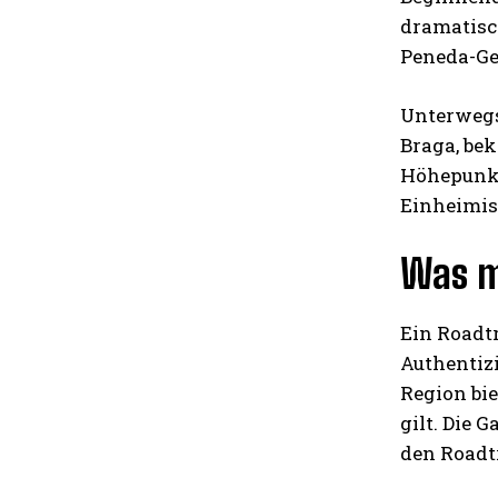
dramatisch
Peneda-Ger
Unterwegs 
Braga, bek
Höhepunkte
Einheimis
Was m
Ein Roadt
Authentizi
Region bie
gilt. Die 
den Roadt