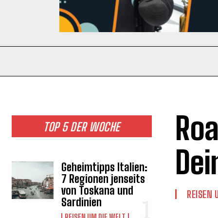
Roa
TOP 5 DER WOCHE
Dei
Geheimtipps Italien:
7 Regionen jenseits
von Toskana und
REISEN 
Sardinien
REISEN UM DIE WELT