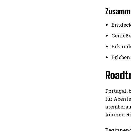
Zusamm
Entdeck
Genieße
Erkunde
Erleben
Roadtr
Portugal, 
für Abente
atemberau
können Rei
Beginnend 