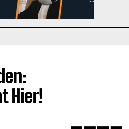
den:
t Hier!