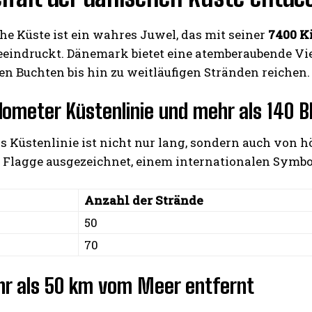
he Küste ist ein wahres Juwel, das mit seiner
7400 K
eeindruckt. Dänemark bietet eine atemberaubende Vie
n Buchten bis hin zu weitläufigen Stränden reichen.
lometer Küstenlinie und mehr als 140 
I WANT IN
Küstenlinie ist nicht nur lang, sondern auch von hö
 Flagge ausgezeichnet, einem internationalen Symbol
I've read and accept the
Privacy Policy
.
Anzahl der Strände
50
70
hr als 50 km vom Meer entfernt