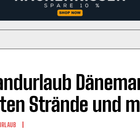
andurlaub Dänemar
ten Strände und m
URLAUB