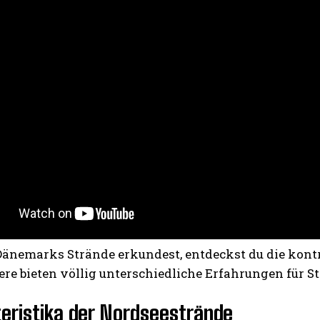
änemarks Strände erkundest, entdeckst du die kontr
re bieten völlig unterschiedliche Erfahrungen für S
eristika der Nordseestrände