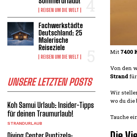
Sommerurlaub!
REISEN UM DIE WELT
Fachwerkstädte
Deutschland: 25
Malerische
Reiseziele
Mit
7400 
REISEN UM DIE WELT
Von den w
Strand
für
UNSERE LETZTEN POSTS
Wir stelle
wo du die
Koh Samui Urlaub: Insider-Tipps
für deinen Traumurlaub!
Tauche ein
STRANDURLAUB
Die Vi
Diving Center Puntizela: