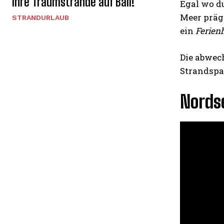
Ihre Traumstrände auf Bali!
Egal wo du
Meer prägt
STRANDURLAUB
ein
Ferien
Die abwec
Strandspa
Nordse