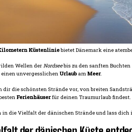
Kilometern Küstenlinie
bietet Dänemark eine atembe
ilden Wellen der
Nordsee
bis zu den sanften Buchten
 einen unvergesslichen
Urlaub
am
Meer
.
n dir die schönsten Strände vor, von breiten Sandsträ
 besten
Ferienhäuser
für deinen Traumurlaub findest.
 in die Vielfalt der dänischen Strände und lass dich
elfalt der dänischen Küste entde