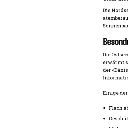
Die Nordse
atemberau
Sonnenbad
Besonde
Die Ostsee
erwärmt s
der «Dänis
Informati
Einige der
Flach a
Geschüt