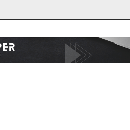
I WANT IN
I've read and accept the
Privacy Policy
.