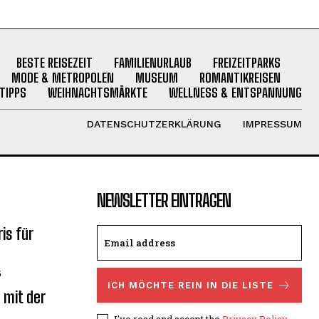
BESTE REISEZEIT
FAMILIENURLAUB
FREIZEITPARKS
MODE & METROPOLEN
MUSEUM
ROMANTIKREISEN
TIPPS
WEIHNACHTSMÄRKTE
WELLNESS & ENTSPANNUNG
DATENSCHUTZERKLÄRUNG
IMPRESSUM
NEWSLETTER EINTRAGEN
is für
5
ICH MÖCHTE REIN IN DIE LISTE
 mit der
I've read and accept the
Privacy Policy
.