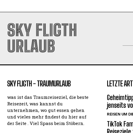
SKY FLIGTH
URLAUB
SKY FLIGTH - TRAUMURLAUB
LETZTE ART
Geheimtipp
was ist das Traumreiseziel, die beste
Reisezeit, was kannst du
jenseits v
unternehmen, wo gut essen gehen
REISEN UM DI
und vieles mehr findest du hier auf
TikTok Fam
der Seite . Viel Spass beim Stöbern.
Reiseziele