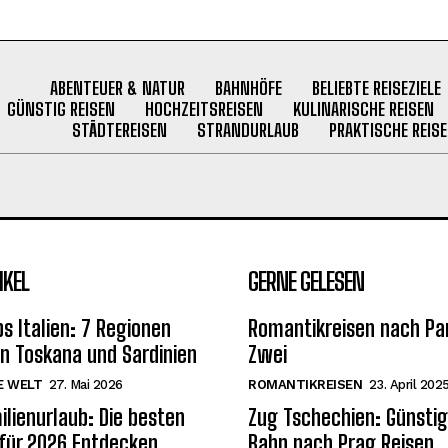
ABENTEUER & NATUR
BAHNHÖFE
BELIEBTE REISEZIELE
GÜNSTIG REISEN
HOCHZEITSREISEN
KULINARISCHE REISEN
STÄDTEREISEN
STRANDURLAUB
PRAKTISCHE REISE
IKEL
GERNE GELESEN
s Italien: 7 Regionen
Romantikreisen nach Par
on Toskana und Sardinien
Zwei
E WELT
27. Mai 2026
ROMANTIKREISEN
23. April 202
ilienurlaub: Die besten
Zug Tschechien: Günstig
 für 2026 Entdecken
Bahn nach Prag Reisen