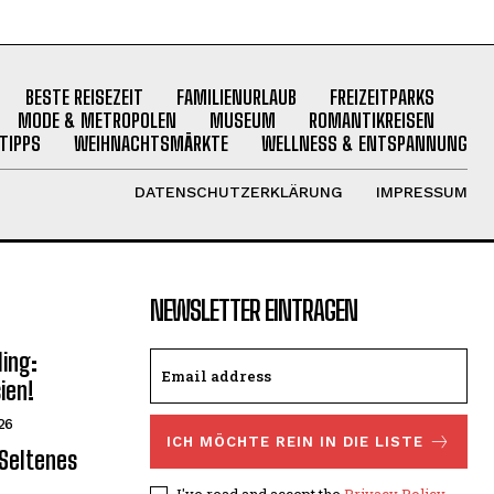
BESTE REISEZEIT
FAMILIENURLAUB
FREIZEITPARKS
MODE & METROPOLEN
MUSEUM
ROMANTIKREISEN
TIPPS
WEIHNACHTSMÄRKTE
WELLNESS & ENTSPANNUNG
DATENSCHUTZERKLÄRUNG
IMPRESSUM
NEWSLETTER EINTRAGEN
ling:
ien!
26
ICH MÖCHTE REIN IN DIE LISTE
 Seltenes
I've read and accept the
Privacy Policy
.