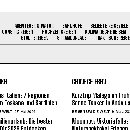
ABENTEUER & NATUR
BAHNHÖFE
BELIEBTE REISEZIELE
GÜNSTIG REISEN
HOCHZEITSREISEN
KULINARISCHE REISEN
STÄDTEREISEN
STRANDURLAUB
PRAKTISCHE REISE
IKEL
GERNE GELESEN
s Italien: 7 Regionen
Kurztrip Malaga im Früh
on Toskana und Sardinien
Sonne Tanken in Andalus
E WELT
27. Mai 2026
REISEN UM DIE WELT
9. März 20
ilienurlaub: Die besten
Moonbow Viktoriafälle:
 für 2026 Entdecken
Naturspektakel Erleben