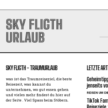
SKY FLIGTH
URLAUB
SKY FLIGTH - TRAUMURLAUB
LETZTE ART
Geheimtipp
was ist das Traumreiseziel, die beste
Reisezeit, was kannst du
jenseits v
unternehmen, wo gut essen gehen
REISEN UM DI
und vieles mehr findest du hier auf
TikTok Fam
der Seite . Viel Spass beim Stöbern.
Reiseziele