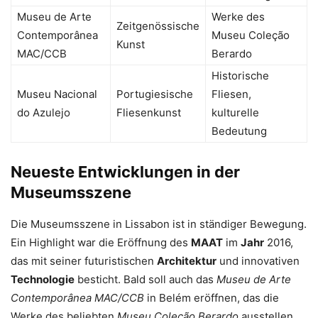
Museu de Arte
Werke des
Zeitgenössische
Contemporânea
Museu Coleção
Kunst
MAC/CCB
Berardo
Historische
Museu Nacional
Portugiesische
Fliesen,
do Azulejo
Fliesenkunst
kulturelle
Bedeutung
Neueste Entwicklungen in der
Museumsszene
Die Museumsszene in Lissabon ist in ständiger Bewegung.
Ein Highlight war die Eröffnung des
MAAT
im
Jahr
2016,
das mit seiner futuristischen
Architektur
und innovativen
Technologie
besticht. Bald soll auch das
Museu de Arte
Contemporânea MAC/CCB
in Belém eröffnen, das die
Werke des beliebten
Museu Coleção Berardo
ausstellen