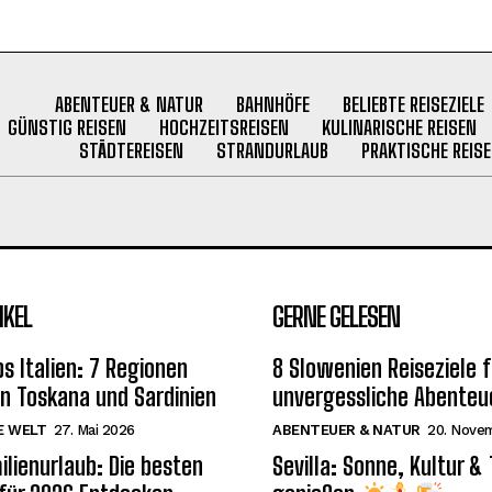
ABENTEUER & NATUR
BAHNHÖFE
BELIEBTE REISEZIELE
GÜNSTIG REISEN
HOCHZEITSREISEN
KULINARISCHE REISEN
STÄDTEREISEN
STRANDURLAUB
PRAKTISCHE REISE
IKEL
GERNE GELESEN
s Italien: 7 Regionen
8 Slowenien Reiseziele f
on Toskana und Sardinien
unvergessliche Abenteu
E WELT
27. Mai 2026
ABENTEUER & NATUR
20. Nove
ilienurlaub: Die besten
Sevilla: Sonne, Kultur &