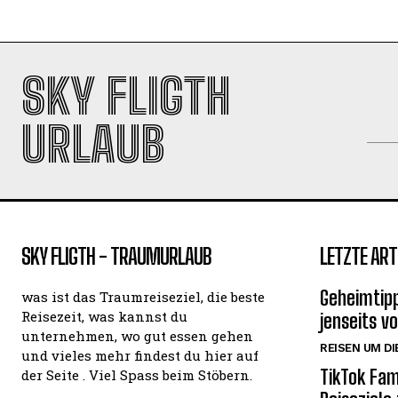
SKY FLIGTH
URLAUB
SKY FLIGTH - TRAUMURLAUB
LETZTE ART
Geheimtipp
was ist das Traumreiseziel, die beste
Reisezeit, was kannst du
jenseits v
unternehmen, wo gut essen gehen
REISEN UM DI
und vieles mehr findest du hier auf
TikTok Fam
der Seite . Viel Spass beim Stöbern.