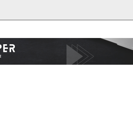
I WANT IN
I've read and accept the
Privacy Policy
.